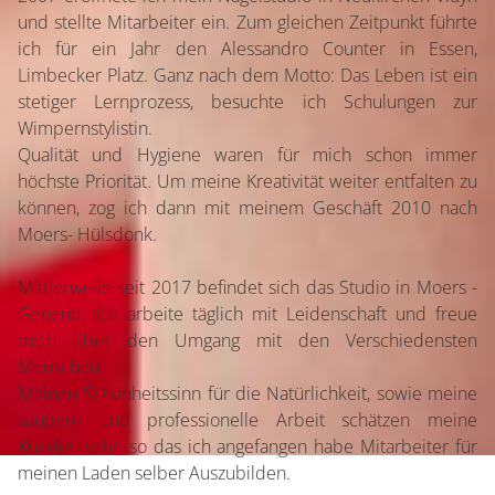
und stellte Mitarbeiter ein. Zum gleichen Zeitpunkt führte
ich für ein Jahr den Alessandro Counter in Essen,
Limbecker Platz. Ganz nach dem Motto: Das Leben ist ein
stetiger Lernprozess, besuchte ich Schulungen zur
Wimpernstylistin.
Qualität und Hygiene waren für mich schon immer
höchste Priorität. Um meine Kreativität weiter entfalten zu
können, zog ich dann mit meinem Geschäft 2010 nach
Moers- Hülsdonk.
Mittlerweile seit 2017 befindet sich das Studio in Moers -
Genend. Ich arbeite täglich mit Leidenschaft und freue
mich über den Umgang mit den Verschiedensten
Menschen.
Meinen Schönheitssinn für die Natürlichkeit, sowie meine
saubere und professionelle Arbeit schätzen meine
Kunden sehr, so das ich angefangen habe Mitarbeiter für
meinen Laden selber Auszubilden.